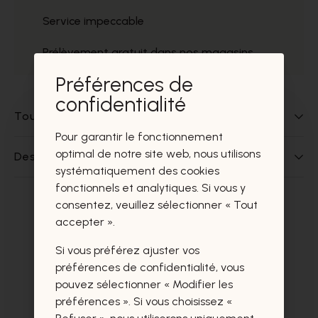
Service impeccable
Prélèvement gratuit dans nos magasins
Préférences de
confidentialité
Tout sur ce produit
Pour garantir le fonctionnement
optimal de notre site web, nous utilisons
Des questions sur ce produit?
systématiquement des cookies
fonctionnels et analytiques. Si vous y
consentez, veuillez sélectionner « Tout
Ces produits vous intéresseront
accepter ».
certainement aussi.
Si vous préférez ajuster vos
préférences de confidentialité, vous
pouvez sélectionner « Modifier les
préférences ». Si vous choisissez «