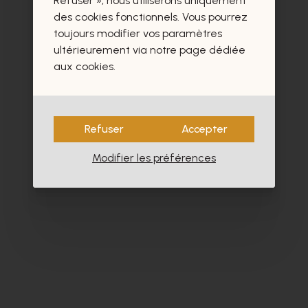
Refuser », nous utiliserons uniquement
des cookies fonctionnels. Vous pourrez
toujours modifier vos paramètres
ultérieurement via notre page dédiée
aux cookies.
Refuser
Accepter
Modifier les préférences
Alpe
Cy