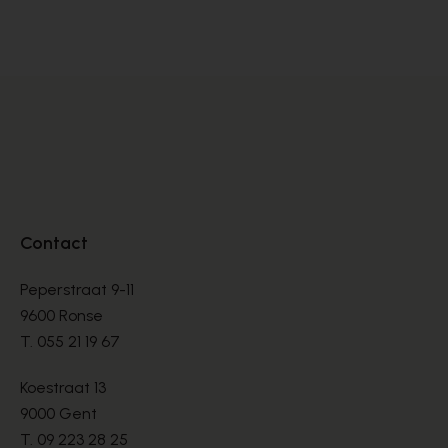
BOOTS
BO
€ 135,00
€ 
Contact
Peperstraat 9-11
9600 Ronse
T.
055 21 19 67
Koestraat 13
9000 Gent
T.
09 223 28 25