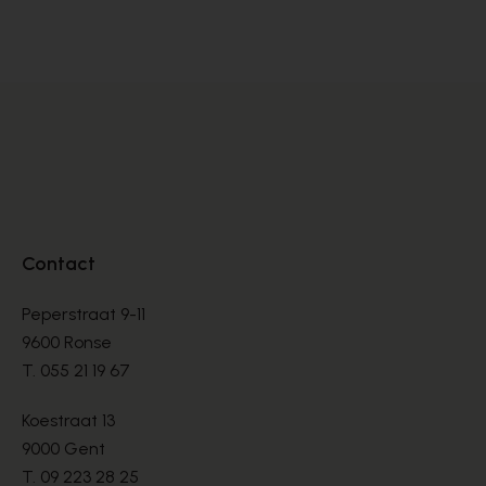
BASKETS
BA
€ 76,00
€ 
€ 190,00
Contact
Peperstraat 9-11
9600 Ronse
T.
055 21 19 67
Koestraat 13
9000 Gent
T.
09 223 28 25