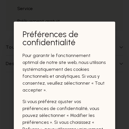
Service
Prélèvement gratuit
Préférences de
confidentialité
Tout sur ce produit
Pour garantir le fonctionnement
optimal de notre site web, nous utilisons
Des questions sur ce produit?
systématiquement des cookies
fonctionnels et analytiques. Si vous y
consentez, veuillez sélectionner « Tout
Ces produits vous intéresseront
accepter ».
certainement aussi.
Si vous préférez ajuster vos
préférences de confidentialité, vous
pouvez sélectionner « Modifier les
préférences ». Si vous choisissez «