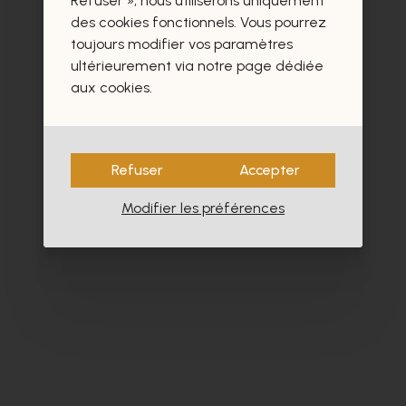
Refuser », nous utiliserons uniquement
- 60%
des cookies fonctionnels. Vous pourrez
toujours modifier vos paramètres
ultérieurement via notre page dédiée
aux cookies.
Refuser
Accepter
Modifier les préférences
Satorisan
Fl