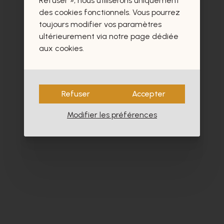
Refuser », nous utiliserons uniquement
des cookies fonctionnels. Vous pourrez
toujours modifier vos paramètres
ultérieurement via notre page dédiée
aux cookies.
Refuser
Accepter
Modifier les préférences
Alpe
Cy