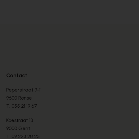
BOOTS
BO
€ 135,00
€ 
Contact
Peperstraat 9-11
9600 Ronse
T.
055 21 19 67
Koestraat 13
9000 Gent
T.
09 223 28 25