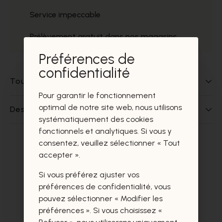
Service impeccable
Prélèvement gratuit dans nos magasins
Préférences de
confidentialité
Tout sur ce produit
Pour garantir le fonctionnement
optimal de notre site web, nous utilisons
Des questions sur ce produit?
systématiquement des cookies
fonctionnels et analytiques. Si vous y
consentez, veuillez sélectionner « Tout
Ces produits vous intéresseront
accepter ».
certainement aussi.
Si vous préférez ajuster vos
préférences de confidentialité, vous
pouvez sélectionner « Modifier les
préférences ». Si vous choisissez «