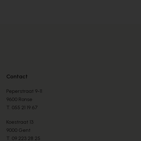
BASKETS
BA
€ 99,00
€ 
€ 165,00
Contact
Peperstraat 9-11
9600 Ronse
T.
055 21 19 67
Koestraat 13
9000 Gent
T.
09 223 28 25