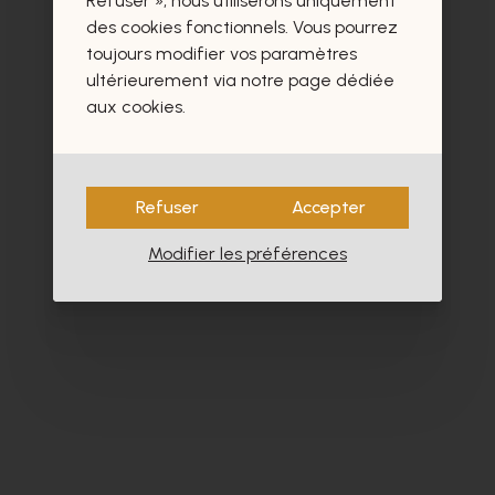
Refuser », nous utiliserons uniquement
- 40%
des cookies fonctionnels. Vous pourrez
toujours modifier vos paramètres
ultérieurement via notre page dédiée
aux cookies.
Refuser
Accepter
Modifier les préférences
Dlsport
Ho