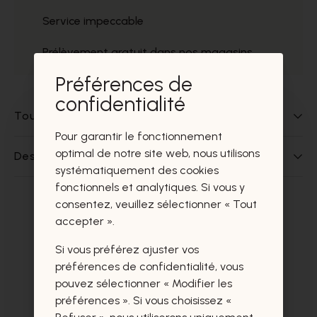
Service impeccable
Prélèvement gratuit dans nos magasins
Préférences de
confidentialité
Tout sur ce produit
Pour garantir le fonctionnement
optimal de notre site web, nous utilisons
Des questions sur ce produit?
systématiquement des cookies
fonctionnels et analytiques. Si vous y
consentez, veuillez sélectionner « Tout
Ces produits vous intéresseront
accepter ».
certainement aussi.
Si vous préférez ajuster vos
préférences de confidentialité, vous
pouvez sélectionner « Modifier les
préférences ». Si vous choisissez «