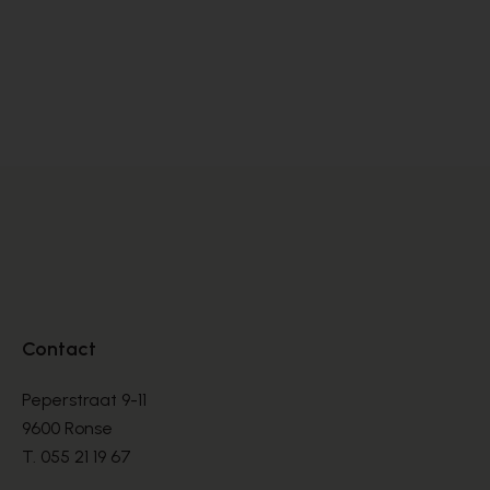
Zinda
DÉCOLLETÉS
€ 105,00
€ 175,00
Contact
Peperstraat 9-11
9600 Ronse
T.
055 21 19 67