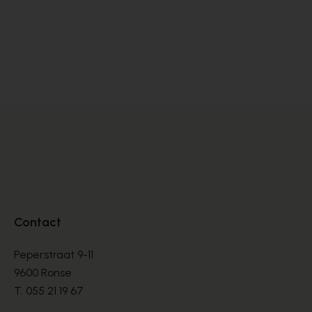
Satorisan
BASKETS
€ 76,00
€ 190,00
Contact
Peperstraat 9-11
9600 Ronse
T.
055 21 19 67