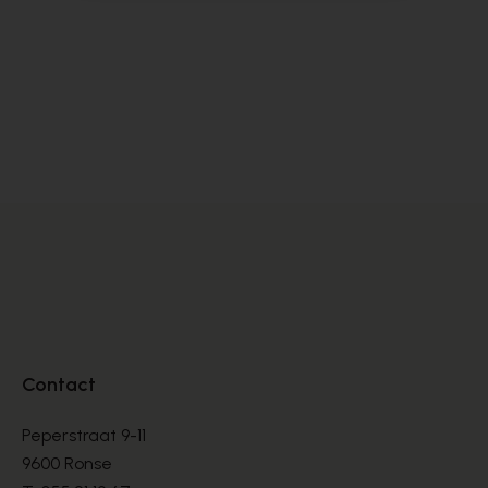
Cypres
C
BOTTINES
BO
€ 150,00
€ 
Contact
Peperstraat 9-11
9600 Ronse