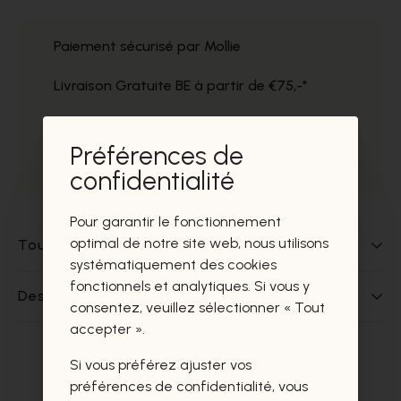
Paiement sécurisé par Mollie
Livraison Gratuite BE à partir de €75,-*
Service impeccable
Préférences de
Prélèvement gratuit dans nos magasins
confidentialité
Pour garantir le fonctionnement
optimal de notre site web, nous utilisons
Tout sur ce produit
systématiquement des cookies
fonctionnels et analytiques. Si vous y
Des questions sur ce produit?
consentez, veuillez sélectionner « Tout
accepter ».
Si vous préférez ajuster vos
Ces produits vous intéresseront
préférences de confidentialité, vous