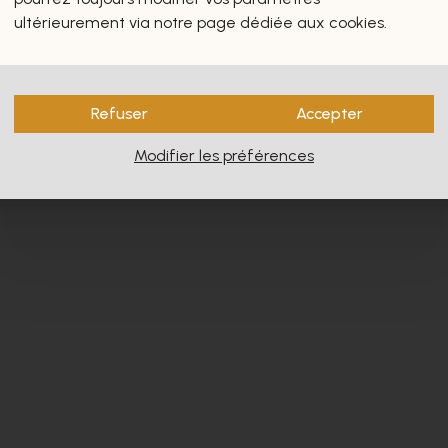
s vous intéresseront certain
ultérieurement via notre page dédiée aux cookies.
Refuser
Accepter
Modifier les préférences