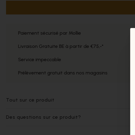
Paiement sécurisé par Mollie
Livraison Gratuite BE à partir de €75,-*
Service impeccable
Prélèvement gratuit dans nos magasins
Tout sur ce produit
Des questions sur ce produit?