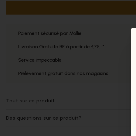
Paiement sécurisé par Mollie
Livraison Gratuite BE à partir de €75,-*
Service impeccable
Prélèvement gratuit dans nos magasins
Tout sur ce produit
Des questions sur ce produit?