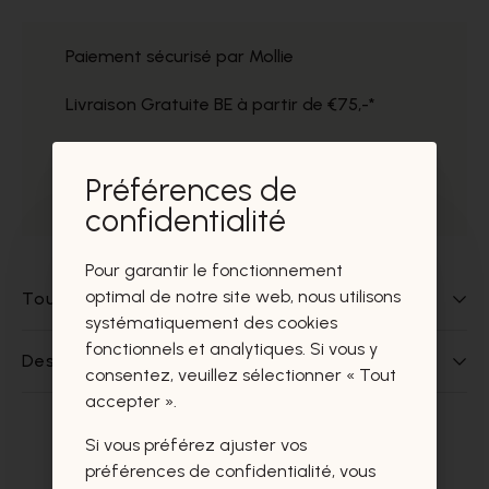
Paiement sécurisé par Mollie
Livraison Gratuite BE à partir de €75,-*
Service impeccable
Préférences de
Prélèvement gratuit dans nos magasins
confidentialité
Pour garantir le fonctionnement
optimal de notre site web, nous utilisons
Tout sur ce produit
systématiquement des cookies
fonctionnels et analytiques. Si vous y
Des questions sur ce produit?
consentez, veuillez sélectionner « Tout
accepter ».
Si vous préférez ajuster vos
Ces produits vous intéresseront
préférences de confidentialité, vous