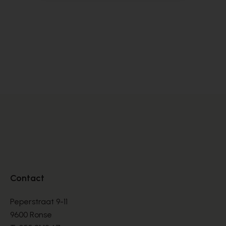
Satorisan
S
BASKETS
BA
€ 76,00
€ 
€ 190,00
Contact
Peperstraat 9-11
9600 Ronse