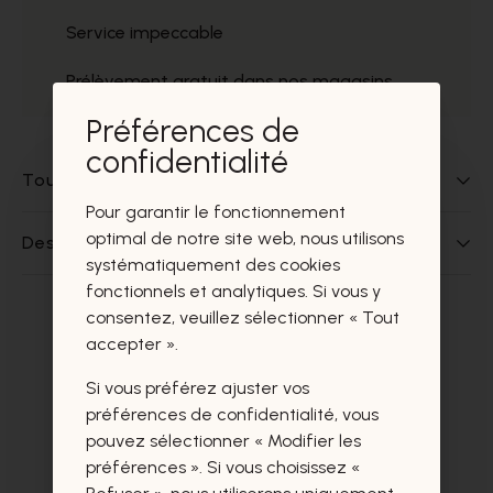
Service impeccable
Prélèvement gratuit dans nos magasins
Préférences de
confidentialité
Tout sur ce produit
Pour garantir le fonctionnement
optimal de notre site web, nous utilisons
Des questions sur ce produit?
systématiquement des cookies
fonctionnels et analytiques. Si vous y
consentez, veuillez sélectionner « Tout
Ces produits vous intéresseront
accepter ».
certainement aussi.
Si vous préférez ajuster vos
préférences de confidentialité, vous
pouvez sélectionner « Modifier les
préférences ». Si vous choisissez «