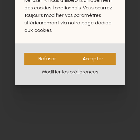
Refuser », nous utiliserons uniquement
- 30%
des cookies fonctionnels. Vous pourrez
toujours modifier vos paramètres
ultérieurement via notre page dédiée
aux cookies.
Refuser
Accepter
Modifier les préférences
Cypres
Cy