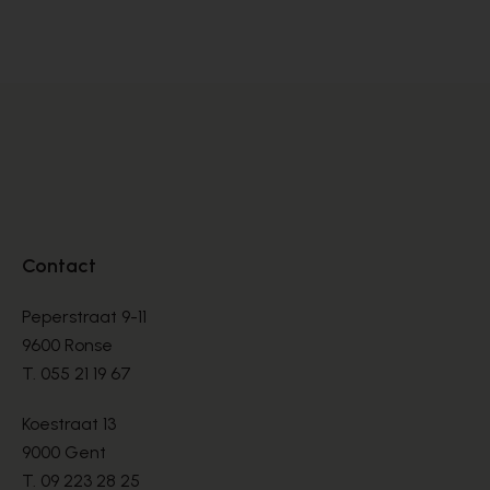
SANDALES
SA
€ 70,00
€ 
€ 100,00
Contact
Peperstraat 9-11
9600 Ronse
T.
055 21 19 67
Koestraat 13
9000 Gent
T.
09 223 28 25