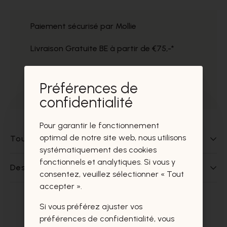
Paiement sécurisé par Mollie
Livraison Gratuite BE à partir de €75,-*
Service impeccable
Préférences de
Prélèvement gratuit dans nos magasins
confidentialité
Pour garantir le fonctionnement
optimal de notre site web, nous utilisons
Tout sur ce produit
systématiquement des cookies
fonctionnels et analytiques. Si vous y
Des questions sur ce produit?
consentez, veuillez sélectionner « Tout
accepter ».
Si vous préférez ajuster vos
Ces produits vous intéresseront
préférences de confidentialité, vous