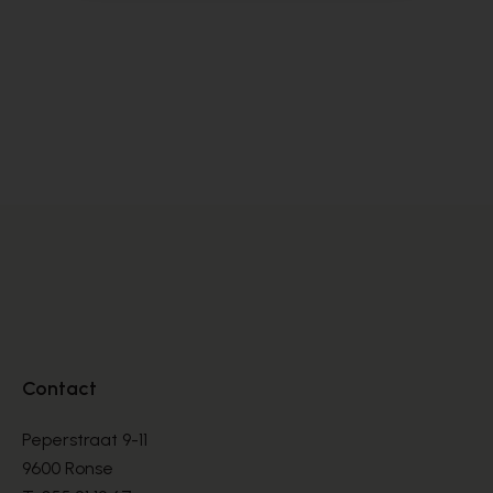
Cypres
Cy
SANDALES
SA
€ 70,00
€ 
€ 100,00
Contact
Peperstraat 9-11
9600 Ronse