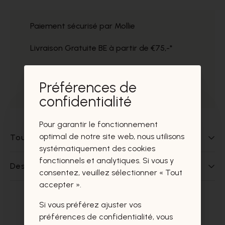
Paiement sécurisé par Mollie
Livraison Gratuite BE à partir de €75,-*
Service impeccable
Préférences de
Prélèvement gratuit dans nos magasins
confidentialité
Pour garantir le fonctionnement
optimal de notre site web, nous utilisons
Tout sur ce produit
systématiquement des cookies
fonctionnels et analytiques. Si vous y
Des questions sur ce produit?
consentez, veuillez sélectionner « Tout
accepter ».
Si vous préférez ajuster vos
Ces produits vous intéresseront
préférences de confidentialité, vous