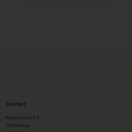
Camper
Cy
BOTTINES
BO
€ 145,00
€ 
Contact
Peperstraat 9-11
9600 Ronse