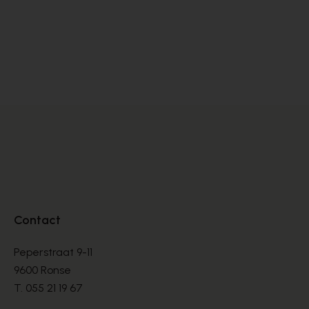
Peter Kaiser
DÉCOLLETÉS
€ 145,00
Contact
Peperstraat 9-11
9600 Ronse
T.
055 21 19 67