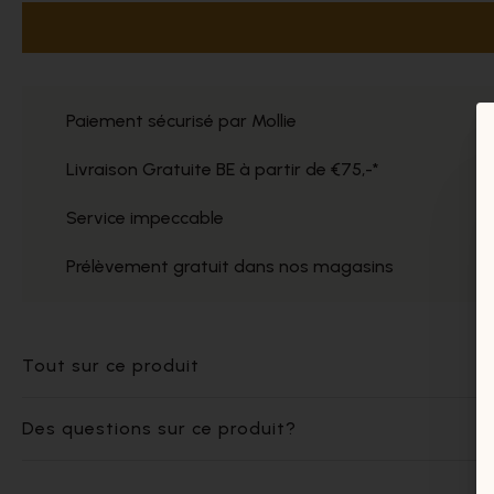
Paiement sécurisé par Mollie
Livraison Gratuite BE à partir de €75,-*
Service impeccable
Prélèvement gratuit dans nos magasins
Tout sur ce produit
Des questions sur ce produit?