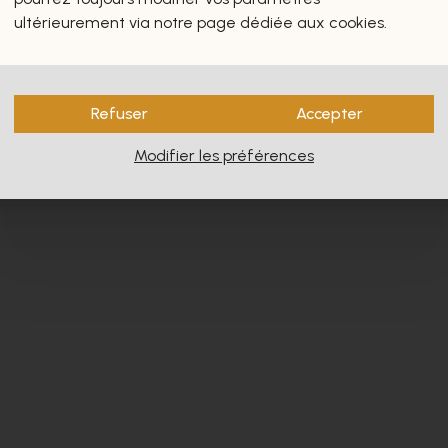
s vous intéresseront certain
ultérieurement via notre page dédiée aux cookies.
Refuser
Accepter
Modifier les préférences