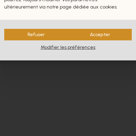
s vous intéresseront certain
ultérieurement via notre page dédiée aux cookies.
Refuser
Accepter
Modifier les préférences