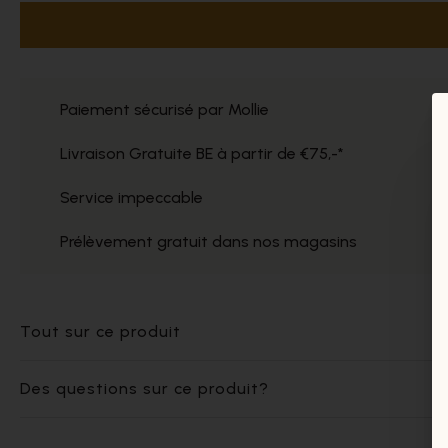
Paiement sécurisé par Mollie
Livraison Gratuite BE à partir de €75,-*
Service impeccable
Prélèvement gratuit dans nos magasins
Tout sur ce produit
Des questions sur ce produit?