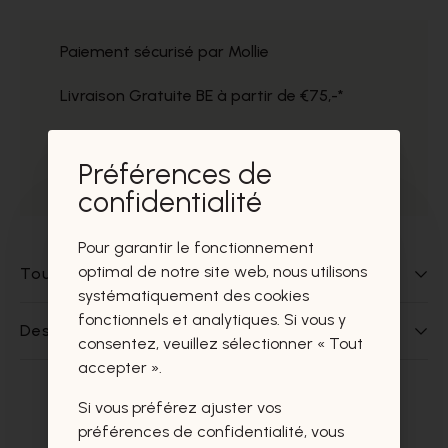
Paiement sécurisé par Mollie
Livraison Gratuite BE à partir de €75,-*
Service impeccable
Préférences de
Prélèvement gratuit dans nos magasins
confidentialité
Pour garantir le fonctionnement
optimal de notre site web, nous utilisons
Tout sur ce produit
systématiquement des cookies
fonctionnels et analytiques. Si vous y
Des questions sur ce produit?
consentez, veuillez sélectionner « Tout
accepter ».
Si vous préférez ajuster vos
Ces produits vous intéresseront
préférences de confidentialité, vous