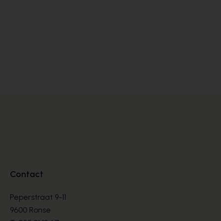
Alpe
Cy
BOOTS
BO
€ 135,00
€ 
Contact
Peperstraat 9-11
9600 Ronse