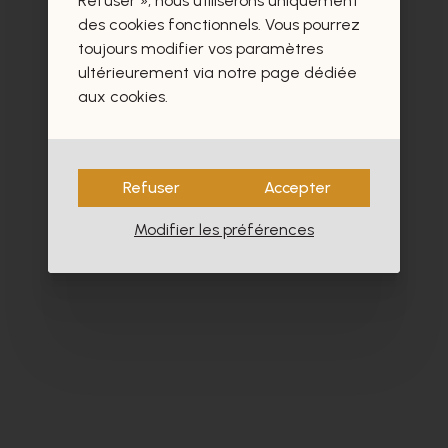
Refuser », nous utiliserons uniquement
des cookies fonctionnels. Vous pourrez
toujours modifier vos paramètres
ultérieurement via notre page dédiée
aux cookies.
Refuser
Accepter
Modifier les préférences
Cypres
Co