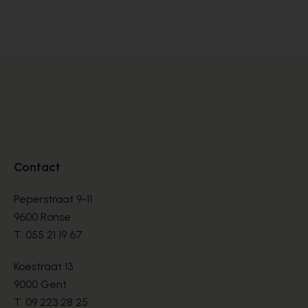
MULLES
MU
€ 80,00
€ 
Contact
Peperstraat 9-11
9600 Ronse
T.
055 21 19 67
Koestraat 13
9000 Gent
T.
09 223 28 25