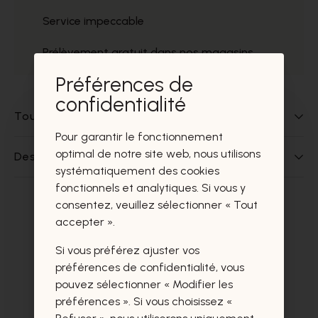
Service impeccable
Prélèvement gratuit dans nos magasins
Préférences de
confidentialité
Tout sur ce produit
Pour garantir le fonctionnement
optimal de notre site web, nous utilisons
Des questions sur ce produit?
systématiquement des cookies
fonctionnels et analytiques. Si vous y
consentez, veuillez sélectionner « Tout
Ces produits vous intéresseront
accepter ».
certainement aussi.
Si vous préférez ajuster vos
préférences de confidentialité, vous
pouvez sélectionner « Modifier les
préférences ». Si vous choisissez «