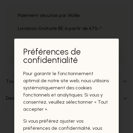
Paiement sécurisé par Mollie
Livraison Gratuite BE à partir de €75,-*
Service impeccable
Préférences de
Prélèvement gratuit dans nos magasins
confidentialité
Pour garantir le fonctionnement
optimal de notre site web, nous utilisons
Tout sur ce produit
systématiquement des cookies
fonctionnels et analytiques. Si vous y
Des questions sur ce produit?
consentez, veuillez sélectionner « Tout
accepter ».
Si vous préférez ajuster vos
Ces produits vous intéresseront
préférences de confidentialité, vous