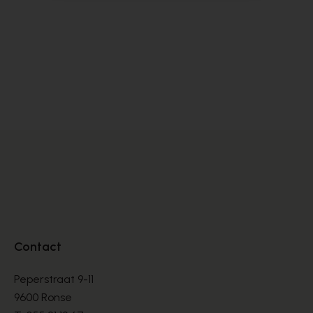
Peter Kaiser
Zi
DÉCOLLETÉS
DÉ
€ 145,00
€ 
Contact
Peperstraat 9-11
9600 Ronse