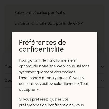
Paiement sécurisé par Mollie
Livraison Gratuite BE à partir de €75,-*
Service impeccable
Préférences de
Prélèvement gratuit dans nos magasins
confidentialité
Pour garantir le fonctionnement
optimal de notre site web, nous utilisons
Tout sur ce produit
systématiquement des cookies
fonctionnels et analytiques. Si vous y
Des questions sur ce produit?
consentez, veuillez sélectionner « Tout
accepter ».
Si vous préférez ajuster vos
Ces produits vous intéresseront
préférences de confidentialité, vous