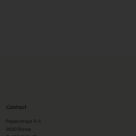
Dlsport
Ho
BASKETS
BA
€ 99,00
€ 
€ 165,00
Contact
Peperstraat 9-11
9600 Ronse