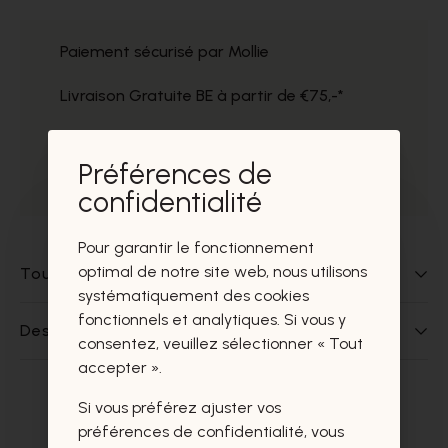
Paiement sécurisé par Mollie
Livraison Gratuite BE à partir de €75,-*
Service impeccable
Préférences de
Prélèvement gratuit dans nos magasins
confidentialité
Pour garantir le fonctionnement
optimal de notre site web, nous utilisons
Tout sur ce produit
systématiquement des cookies
fonctionnels et analytiques. Si vous y
Des questions sur ce produit?
consentez, veuillez sélectionner « Tout
accepter ».
Si vous préférez ajuster vos
Ces produits vous intéresseront
préférences de confidentialité, vous