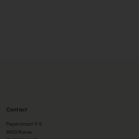
Carmens
Cy
BOTTES
BO
€ 260,00
€ 
Contact
Peperstraat 9-11
9600 Ronse