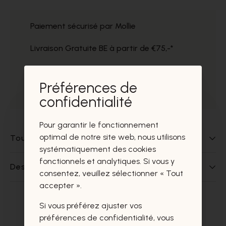
Paiement sécurisé par Mollie
Livraison Gratuite BE à partir de €75,-*
Service impeccable
Préférences de
Prélèvement gratuit dans nos magasins
confidentialité
Pour garantir le fonctionnement
optimal de notre site web, nous utilisons
Tout sur ce produit
systématiquement des cookies
fonctionnels et analytiques. Si vous y
Des questions sur ce produit?
consentez, veuillez sélectionner « Tout
accepter ».
Si vous préférez ajuster vos
Ces produits vous intéresseront
préférences de confidentialité, vous