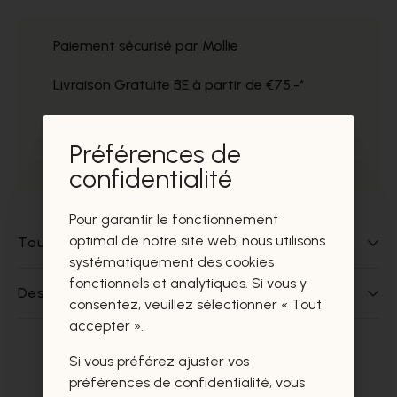
Paiement sécurisé par Mollie
Livraison Gratuite BE à partir de €75,-*
Service impeccable
Préférences de
Prélèvement gratuit dans nos magasins
confidentialité
Pour garantir le fonctionnement
optimal de notre site web, nous utilisons
Tout sur ce produit
systématiquement des cookies
fonctionnels et analytiques. Si vous y
Des questions sur ce produit?
consentez, veuillez sélectionner « Tout
accepter ».
Si vous préférez ajuster vos
Ces produits vous intéresseront
préférences de confidentialité, vous