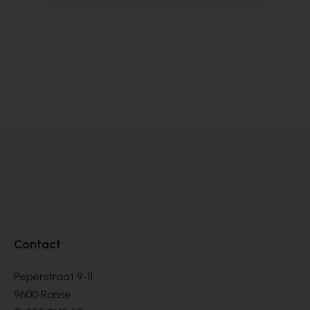
Carmens
Cy
BOTTES
BO
€ 260,00
€ 
Contact
Peperstraat 9-11
9600 Ronse