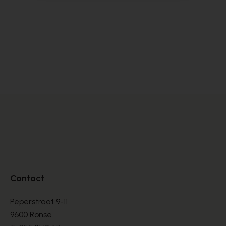
Satorisan
S
BASKETS
BA
€ 76,00
€ 
€ 190,00
Contact
Peperstraat 9-11
9600 Ronse