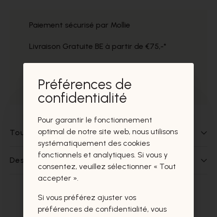
Paiement sécurisé par Mollie
Livraison Gratuite BE à partir de €75,-*
Service impeccable
Préférences de
Prélèvement gratuit dans nos magasins
confidentialité
Pour garantir le fonctionnement
optimal de notre site web, nous utilisons
Tout sur ce produit
systématiquement des cookies
fonctionnels et analytiques. Si vous y
Des questions sur ce produit?
consentez, veuillez sélectionner « Tout
accepter ».
Si vous préférez ajuster vos
Ces produits vous intéresseront
préférences de confidentialité, vous