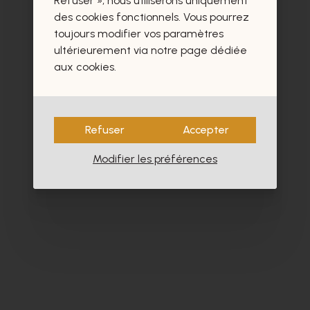
Refuser », nous utiliserons uniquement
- 60%
des cookies fonctionnels. Vous pourrez
toujours modifier vos paramètres
ultérieurement via notre page dédiée
aux cookies.
Refuser
Accepter
Modifier les préférences
Satorisan
Fl