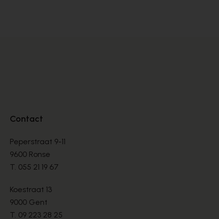
BASKETS
BA
€ 76,00
€ 
€ 190,00
Contact
Peperstraat 9-11
9600 Ronse
T.
055 21 19 67
Koestraat 13
9000 Gent
T.
09 223 28 25