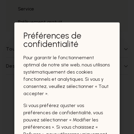
Service
Prélèvement gratuit
Préférences de
confidentialité
Tout sur ce produit
Pour garantir le fonctionnement
optimal de notre site web, nous utilisons
Des questions sur ce produit?
systématiquement des cookies
fonctionnels et analytiques. Si vous y
consentez, veuillez sélectionner « Tout
Ces produits vous intéresseront
accepter ».
certainement aussi.
Si vous préférez ajuster vos
préférences de confidentialité, vous
pouvez sélectionner « Modifier les
préférences ». Si vous choisissez «