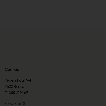
Cypres
Cy
SANDALES
SA
€ 70,00
€ 
€ 100,00
Contact
Peperstraat 9-11
9600 Ronse
T.
055 21 19 67
Koestraat 13