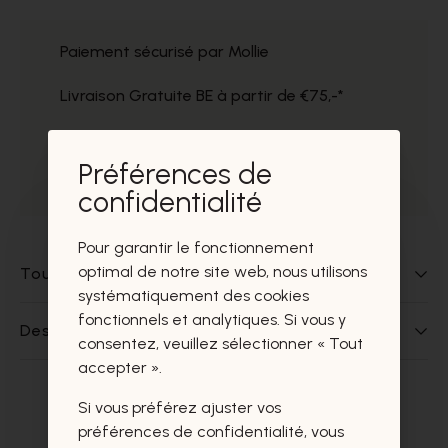
Paiement sécurisé par Mollie
Livraison Gratuite BE à partir de €75,-*
Service impeccable
Préférences de
Prélèvement gratuit dans nos magasins
confidentialité
Pour garantir le fonctionnement
optimal de notre site web, nous utilisons
Tout sur ce produit
systématiquement des cookies
fonctionnels et analytiques. Si vous y
Des questions sur ce produit?
consentez, veuillez sélectionner « Tout
accepter ».
Si vous préférez ajuster vos
Ces produits vous intéresseront
préférences de confidentialité, vous