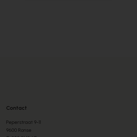
Cypres
Cy
SANDALES
SA
€ 70,00
€ 
€ 100,00
Contact
Peperstraat 9-11
9600 Ronse