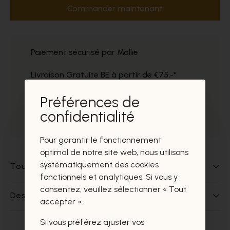
Commander maintenant
Paiement sécurisé par Mollie
Livraison Gratuite BE à partir de €75,-*
Service impeccable
Préférences de
confidentialité
Prélèvement gratuit dans nos magasins
Pour garantir le fonctionnement
optimal de notre site web, nous utilisons
systématiquement des cookies
Tout sur ce produit
fonctionnels et analytiques. Si vous y
consentez, veuillez sélectionner « Tout
Des questions sur ce produit?
accepter ».
Si vous préférez ajuster vos