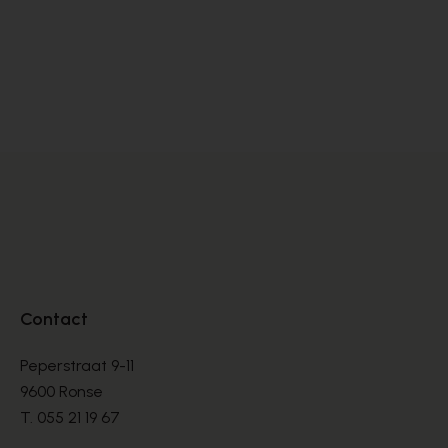
Satorisan
BASKETS
€ 76,00
€ 190,00
Contact
Peperstraat 9-11
9600 Ronse
T.
055 21 19 67