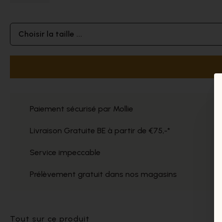
Choisir la taille ...
Paiement sécurisé par Mollie
Livraison Gratuite BE à partir de €75,-*
Service impeccable
Prélèvement gratuit dans nos magasins
Tout sur ce produit