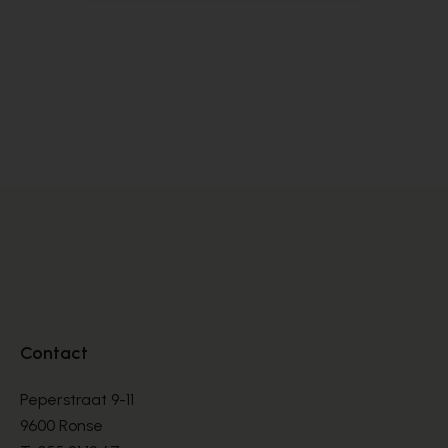
Alpe
Cy
BOOTS
BO
€ 135,00
€ 
Contact
Peperstraat 9-11
9600 Ronse