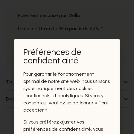
Paiement sécurisé par Mollie
Livraison Gratuite BE à partir de €75,-*
Service impeccable
Préférences de
Prélèvement gratuit dans nos magasins
confidentialité
Pour garantir le fonctionnement
optimal de notre site web, nous utilisons
Tout sur ce produit
systématiquement des cookies
fonctionnels et analytiques. Si vous y
Des questions sur ce produit?
consentez, veuillez sélectionner « Tout
accepter ».
Si vous préférez ajuster vos
Ces produits vous intéresseront
préférences de confidentialité, vous