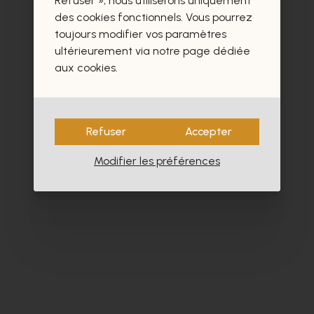
Refuser », nous utiliserons uniquement
- 40%
des cookies fonctionnels. Vous pourrez
toujours modifier vos paramètres
ultérieurement via notre page dédiée
aux cookies.
Refuser
Accepter
Modifier les préférences
Floris Van Bommel
So