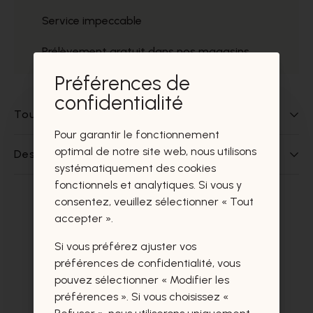
Service impeccable
Prélèvement gratuit dans nos magasins
Préférences de
confidentialité
Tout sur ce produit
Pour garantir le fonctionnement
optimal de notre site web, nous utilisons
Des questions sur ce produit?
systématiquement des cookies
fonctionnels et analytiques. Si vous y
consentez, veuillez sélectionner « Tout
Ces produits vous intéresseront
accepter ».
certainement aussi.
Si vous préférez ajuster vos
préférences de confidentialité, vous
pouvez sélectionner « Modifier les
préférences ». Si vous choisissez «