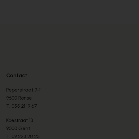
MOLIÈRES
MO
€ 144,00
€ 
€ 240,00
Contact
Peperstraat 9-11
9600 Ronse
T.
055 21 19 67
Koestraat 13
9000 Gent
T.
09 223 28 25