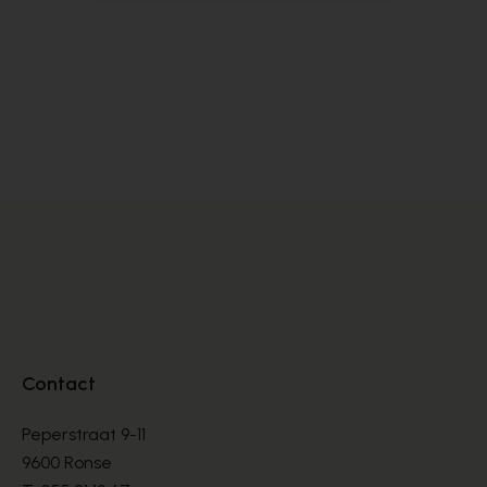
Alpe
Cy
BOOTS
BO
€ 135,00
€ 
Contact
Peperstraat 9-11
9600 Ronse