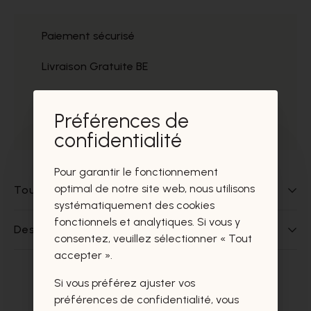
Paiement sécurisé
Livraison Gratuite BE
Service
Préférences de
Prélèvement gratuit
confidentialité
Pour garantir le fonctionnement
optimal de notre site web, nous utilisons
Tout sur ce produit
systématiquement des cookies
fonctionnels et analytiques. Si vous y
Des questions sur ce produit?
consentez, veuillez sélectionner « Tout
accepter ».
Si vous préférez ajuster vos
Ces produits vous intéresseront
préférences de confidentialité, vous