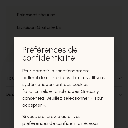
Paiement sécurisé
Livraison Gratuite BE
Service
Préférences de
Prélèvement gratuit
confidentialité
Pour garantir le fonctionnement
optimal de notre site web, nous utilisons
Tout sur ce produit
systématiquement des cookies
fonctionnels et analytiques. Si vous y
Des questions sur ce produit?
consentez, veuillez sélectionner « Tout
accepter ».
Si vous préférez ajuster vos
Ces produits vous intéresseront
préférences de confidentialité, vous