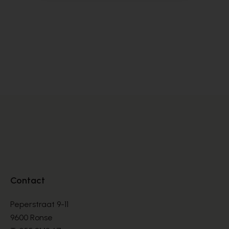
Magnanni
Fr
MOCCASSINS
MO
€ 330,00
€ 
Contact
Peperstraat 9-11
9600 Ronse