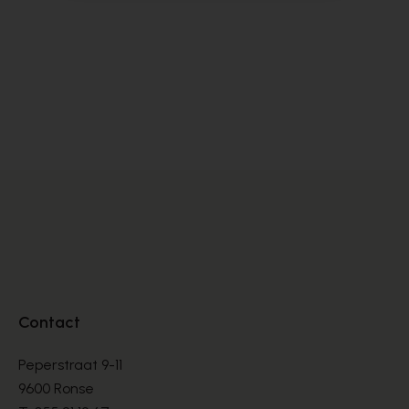
Satorisan
S
BASKETS
BA
€ 76,00
€ 
€ 190,00
Contact
Peperstraat 9-11
9600 Ronse