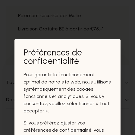
Paiement sécurisé par Mollie
Livraison Gratuite BE à partir de €75,-*
Service impeccable
Préférences de
Prélèvement gratuit dans nos magasins
confidentialité
Pour garantir le fonctionnement
optimal de notre site web, nous utilisons
Tout sur ce produit
systématiquement des cookies
fonctionnels et analytiques. Si vous y
Des questions sur ce produit?
consentez, veuillez sélectionner « Tout
accepter ».
Si vous préférez ajuster vos
Ces produits vous intéresseront
préférences de confidentialité, vous