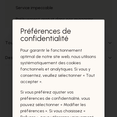
Service impeccable
Prélèvement gratuit dans nos magasins
Préférences de
confidentialité
Tout sur ce produit
Pour garantir le fonctionnement
optimal de notre site web, nous utilisons
Des questions sur ce produit?
systématiquement des cookies
fonctionnels et analytiques. Si vous y
consentez, veuillez sélectionner « Tout
Ces produits vous intéresseront
accepter ».
certainement aussi.
Si vous préférez ajuster vos
préférences de confidentialité, vous
pouvez sélectionner « Modifier les
préférences ». Si vous choisissez «