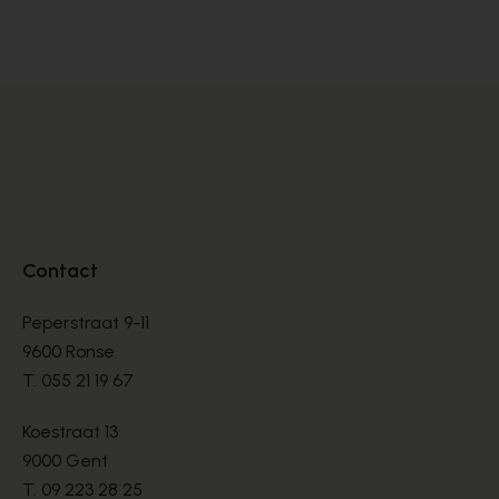
BOTTINES
BO
€ 150,00
€ 
Contact
Peperstraat 9-11
9600 Ronse
T.
055 21 19 67
Koestraat 13
9000 Gent
T.
09 223 28 25