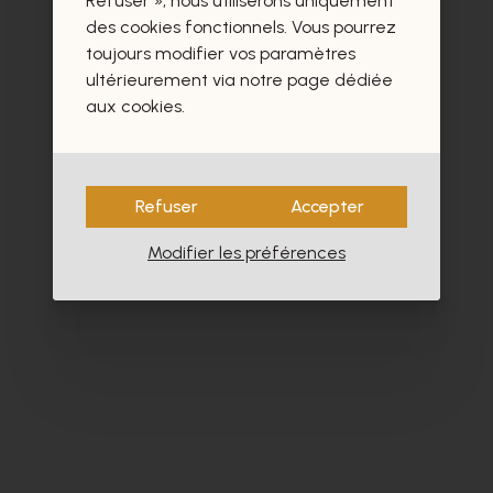
Refuser », nous utiliserons uniquement
des cookies fonctionnels. Vous pourrez
toujours modifier vos paramètres
ultérieurement via notre page dédiée
aux cookies.
Refuser
Accepter
Modifier les préférences
Cypres
Da