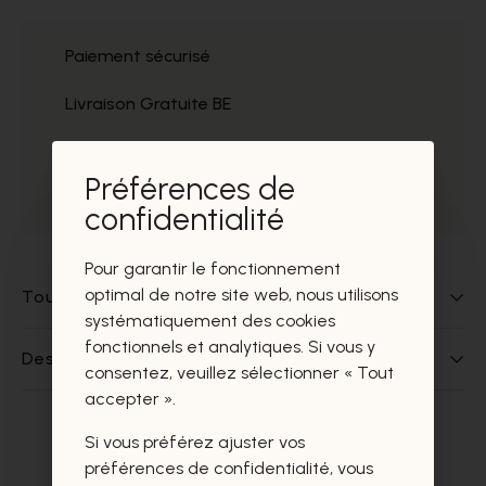
Paiement sécurisé
Livraison Gratuite BE
Service
Préférences de
Prélèvement gratuit
confidentialité
Pour garantir le fonctionnement
optimal de notre site web, nous utilisons
Tout sur ce produit
systématiquement des cookies
fonctionnels et analytiques. Si vous y
Des questions sur ce produit?
consentez, veuillez sélectionner « Tout
accepter ».
Si vous préférez ajuster vos
Ces produits vous intéresseront
préférences de confidentialité, vous