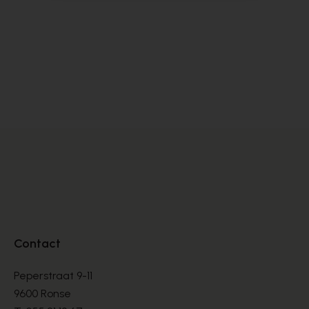
Alpe
Cy
BOOTS
BO
€ 135,00
€ 
Contact
Peperstraat 9-11
9600 Ronse