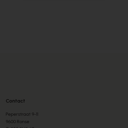
Alpe
Cy
BOOTS
BO
€ 135,00
€ 
Contact
Peperstraat 9-11
9600 Ronse