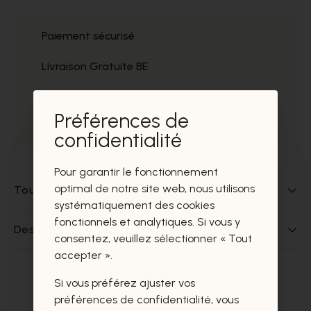
Paiement sécurisé
Livraison Gratuite BE
Service
Préférences de
Prélèvement gratuit
confidentialité
Pour garantir le fonctionnement
optimal de notre site web, nous utilisons
Tout sur ce produit
systématiquement des cookies
fonctionnels et analytiques. Si vous y
Des questions sur ce produit?
consentez, veuillez sélectionner « Tout
accepter ».
Si vous préférez ajuster vos
Ces produits vous intéresseront
préférences de confidentialité, vous