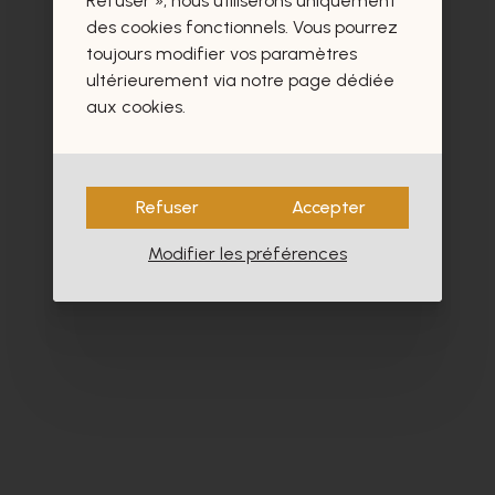
Refuser », nous utiliserons uniquement
des cookies fonctionnels. Vous pourrez
toujours modifier vos paramètres
ultérieurement via notre page dédiée
aux cookies.
Refuser
Accepter
Modifier les préférences
Carmens
Cy