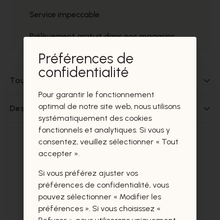
Service impeccable
Prélèvement gratuit dans nos magasins
Préférences de
confidentialité
Tout sur ce produit
Pour garantir le fonctionnement
optimal de notre site web, nous utilisons
Des questions sur ce produit?
systématiquement des cookies
fonctionnels et analytiques. Si vous y
consentez, veuillez sélectionner « Tout
Ces produits vous intéresseront
accepter ».
certainement aussi.
Si vous préférez ajuster vos
préférences de confidentialité, vous
pouvez sélectionner « Modifier les
préférences ». Si vous choisissez «