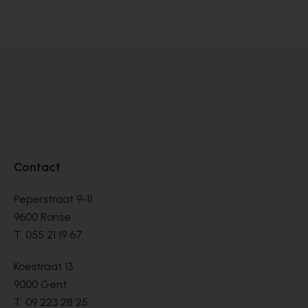
BOTTES
BO
€ 260,00
€ 
Contact
Peperstraat 9-11
9600 Ronse
T.
055 21 19 67
Koestraat 13
9000 Gent
T.
09 223 28 25