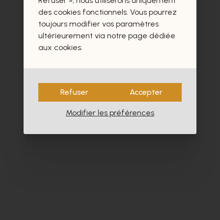
Refuser », nous utiliserons uniquement
- 40%
des cookies fonctionnels. Vous pourrez
toujours modifier vos paramètres
ultérieurement via notre page dédiée
aux cookies.
Refuser
Accepter
Modifier les préférences
Floris Van Bommel
Br