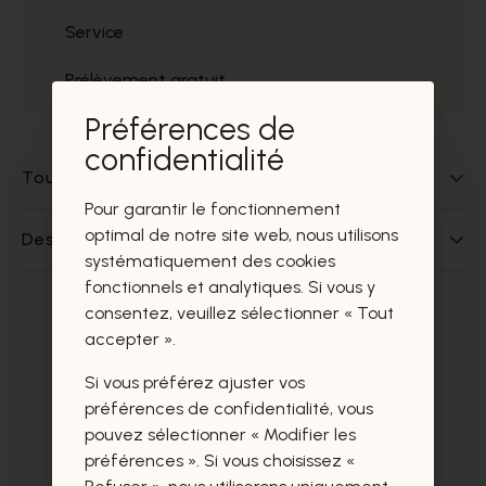
Service
Prélèvement gratuit
Préférences de
confidentialité
Tout sur ce produit
Pour garantir le fonctionnement
optimal de notre site web, nous utilisons
Des questions sur ce produit?
systématiquement des cookies
fonctionnels et analytiques. Si vous y
consentez, veuillez sélectionner « Tout
Ces produits vous intéresseront
accepter ».
certainement aussi.
Si vous préférez ajuster vos
préférences de confidentialité, vous
pouvez sélectionner « Modifier les
préférences ». Si vous choisissez «