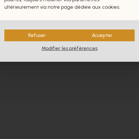
s vous intéresseront certain
ultérieurement via notre page dédiée aux cookies.
Refuser
Accepter
Modifier les préférences