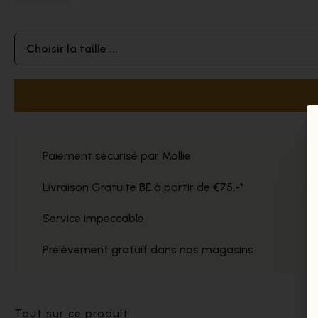
Choisir la taille ...
Paiement sécurisé par Mollie
Livraison Gratuite BE à partir de €75,-*
Service impeccable
Prélèvement gratuit dans nos magasins
Tout sur ce produit