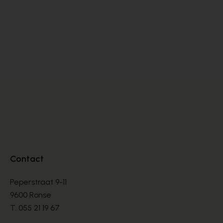
Dlsport
BASKETS
€ 99,00
€ 165,00
Contact
Peperstraat 9-11
9600 Ronse
T.
055 21 19 67