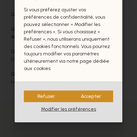
Si vous préférez ajuster vos
QUI LIVRE MA COMMANDE?
préférences de confidentialité, vous
pouvez sélectionner « Modifier les
QUAND EST-CE QUE JE VAIS RECEVOIR MES
préférences ». Si vous choisissez «
ACHATS?
Refuser », nous utiliserons uniquement
des cookies fonctionnels. Vous pourrez
QUELLES SONT LES POSSIBILITES POUR LA
toujours modifier vos paramètres
LIVRAISON?
ultérieurement via notre page dédiée
aux cookies.
QUE FAIRE SI JE NE SUIS PAS A LA MAISON POUR
LA LIVRAISON?
Refuser
Accepter
Modifier les préférences