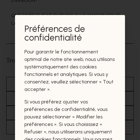
LIVRAISON?
QUE FAIRE SI JE NE SUIS PAS A LA MAISON POUR
LA LIVRAISON?
Préférences de
confidentialité
Pour garantir le fonctionnement
optimal de notre site web, nous utilisons
Trouvez une réponse dans ces sections
systématiquement des cookies
fonctionnels et analytiques. Si vous y
consentez, veuillez sélectionner « Tout
Payer
Collection
Retourner
accepter ».
Informations Générales
Nos partenaires
Si vous préférez ajuster vos
préférences de confidentialité, vous
Baskets
Marques
Commander
pouvez sélectionner « Modifier les
préférences ». Si vous choisissez «
Bon Cadeaux & promotions
Sandales
Refuser », nous utiliserons uniquement
des cookies fonctionnels. Vous pourrez