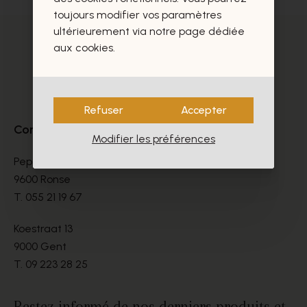
toujours modifier vos paramètres
ultérieurement via notre page dédiée
aux cookies.
Refuser
Accepter
Contact
Modifier les préférences
Peperstraat 9-11
9600 Ronse
T.
055 21 19 67
Koestraat 13
9000 Gent
T.
09 223 28 25
Restez informé de nos derniers produits et