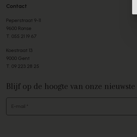
Contact
Peperstraat 9-11
9600 Ronse
T.
055 21 19 67
Koestraat 13
9000 Gent
T.
09 223 28 25
Blijf op de hoogte van onze nieuwst
E-mail *