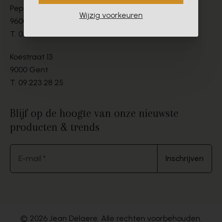
Peperstraat 9-11
Wijzig voorkeuren
9600 Ronse
T.
055 21 19 67
Koestraat 13
9000 Gent
T.
09 223 28 25
Blijf op de hoogte van onze nieuwste
producten & trends
E-mail *
Inschrijven
© 2026 Jean Delaere. Alle rechten voorbehouden.