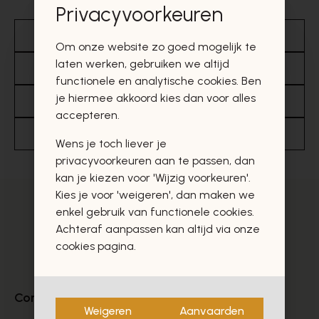
Privacyvoorkeuren
Betalen
Aanbod
Retourneren
Om onze website zo goed mogelijk te
laten werken, gebruiken we altijd
Algemene informatie
Leveren
functionele en analytische cookies. Ben
je hiermee akkoord kies dan voor alles
Onze partners
Sneakers
Merken
accepteren.
Cadeaubonnen & promoties
Sandalen
Wens je toch liever je
privacyvoorkeuren aan te passen, dan
kan je kiezen voor 'Wijzig voorkeuren'.
Kies je voor 'weigeren', dan maken we
enkel gebruik van functionele cookies.
Achteraf aanpassen kan altijd via onze
cookies pagina.
Contact
Weigeren
Aanvaarden