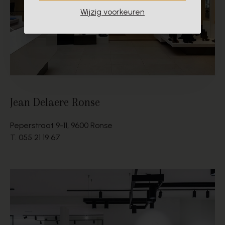
Wijzig voorkeuren
Jean Delaere Ronse
Peperstraat 9-11, 9600 Ronse
T.
055 21 19 67