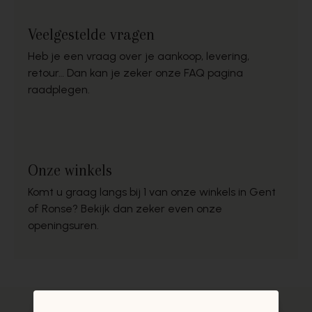
Veelgestelde vragen
Heb je een vraag over je aankoop, levering,
retour… Dan kan je zeker onze FAQ pagina
raadplegen.
Onze winkels
Komt u graag langs bij 1 van onze winkels in Gent
of Ronse? Bekijk dan zeker even onze
openingsuren.