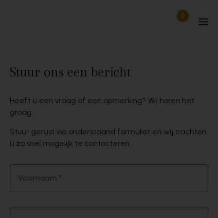
Skip to content
0
Items in wi
Uitgelogd
Stuur ons een bericht
Heeft u een vraag of een opmerking? Wij horen het
graag.
Stuur gerust via onderstaand formulier en wij trachten
u zo snel mogelijk te contacteren.
Voornaam *