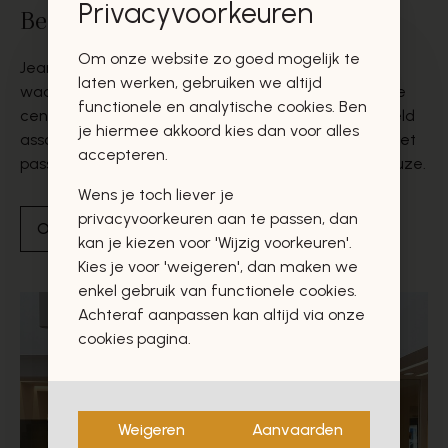
Privacyvoorkeuren
Bezoek onze winkels
Om onze website zo goed mogelijk te
Jean Delaere verwelkomt u in twee stijlvolle winkels
laten werken, gebruiken we altijd
waar vakmanschap, kwaliteit en persoonlijke service
functionele en analytische cookies. Ben
centraal staan. Ontdek een zorgvuldig samengesteld
je hiermee akkoord kies dan voor alles
assortiment en laat u begeleiden door een team met
accepteren.
passie voor het vak, klaar om u te helpen bij elke keuze.
Wens je toch liever je
privacyvoorkeuren aan te passen, dan
Ontdek onze winkels
kan je kiezen voor 'Wijzig voorkeuren'.
Kies je voor 'weigeren', dan maken we
enkel gebruik van functionele cookies.
Achteraf aanpassen kan altijd via onze
cookies pagina.
Weigeren
Aanvaarden