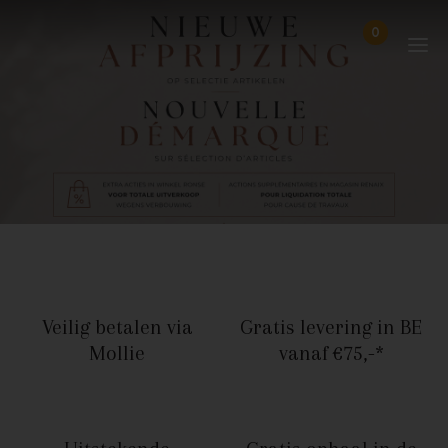
Skip to content
0
Items in wi
Uitgelogd
Veilig betalen
via
Gratis levering in BE
Mollie
vanaf €75,-*