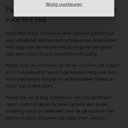
Wijzig voorkeuren
Passie voor de schoenen en liefde
voor het vak
Sinds 1950 staat schoenen Jean Delaere garant voor
een uitgebreid aanbod aan schoenen en lederwaren
met oog voor de laatste trends en grote aandacht
voor een correcte prijs-kwaliteitverhouding.
Passie voor de schoenen en liefde voor het vak zorgen
in dit familiebedrijf reeds 3 generaties lang voor een
klantvriendelijke aanpak en professioneel advies op
maat van iedere klant.
Passie die we graag doorgeven aan ons gedreven
team, zodat shoppen bij Jean Delaere een leuke
ervaring wordt en iedereen met de glimlach én het
perfecte paar schoenen de zaak weer verlaat.