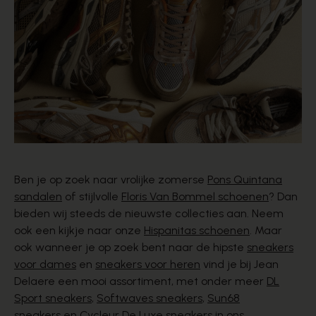
Ben je op zoek naar vrolijke zomerse
Pons Quintana
sandalen
of stijlvolle
Floris Van Bommel schoenen
? Dan
bieden wij steeds de nieuwste collecties aan. Neem
ook een kijkje naar onze
Hispanitas schoenen
. Maar
ook wanneer je op zoek bent naar de hipste
sneakers
voor dames
en
sneakers voor heren
vind je bij Jean
Delaere een mooi assortiment, met onder meer
DL
Sport sneakers
,
Softwaves sneakers
,
Sun68
sneakers
en
Cycleur De Luxe sneakers
in ons