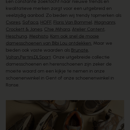
Een constante zoektocht naar nieuwe trends en
kwalitatieve merken zorgt voor een uitgebreid en
veelzijdig aanbod. Zo bieden wij trendy topmerken als
Cypres
,
Sofacq
,
HOFF
,
Floris Van Bommel
,
Magnanni
,
Crockett & Jones
,
Chie Mihara
,
Atelier Content
,
Heschung
,
Mephisto
.
Kom ook snel de mooie
damesschoenen van Bibi Lou ontdekken.
Maar we
bieden ook vaste waarden als
Brunate
,
Voltan,
Pertini,
DLSport
. Onze uitgebreide collectie
damesschoenen en herenschoenen zijn zeker de
moeite waard om een kijkje te nemen in onze
schoenenwinkel in Gent of onze schoenenwinkel in
Ronse.