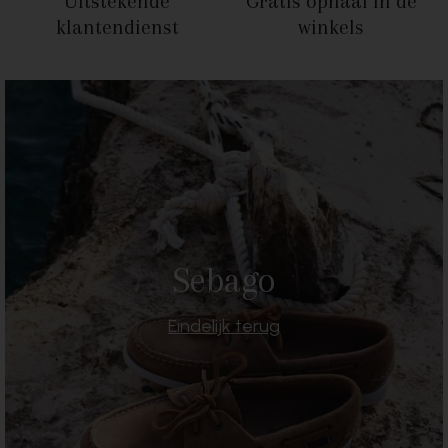
Uitstekende
Gratis ophaal
in de
klantendienst
winkels
Sebago
Eindelijk terug