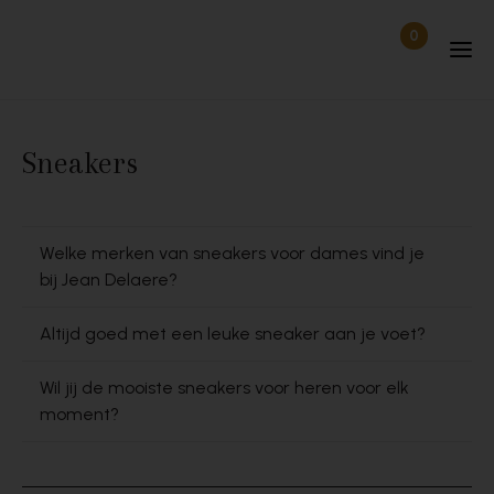
Skip to content
0
Items in wi
Uitgelogd
Sneakers
Welke merken van sneakers voor dames vind je
bij Jean Delaere?
Altijd goed met een leuke sneaker aan je voet?
Wil jij de mooiste sneakers voor heren voor elk
moment?