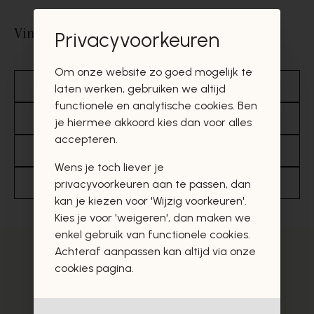
Vind een antwoord in deze rubrieken
Privacyvoorkeuren
Om onze website zo goed mogelijk te
Betalen
Aanbod
Retourneren
laten werken, gebruiken we altijd
functionele en analytische cookies. Ben
Algemene informatie
Leveren
je hiermee akkoord kies dan voor alles
accepteren.
Onze partners
Merken
Bestellen
Wens je toch liever je
Cadeaubonnen & promoties
Sandalen
privacyvoorkeuren aan te passen, dan
kan je kiezen voor 'Wijzig voorkeuren'.
Kies je voor 'weigeren', dan maken we
enkel gebruik van functionele cookies.
Achteraf aanpassen kan altijd via onze
cookies pagina.