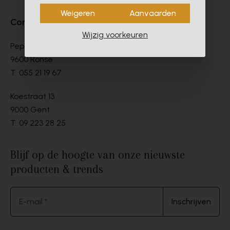
Weigeren
Aanvaarden
Contact
Wijzig voorkeuren
Peperstraat 9-11
9600 Ronse
T.
055 21 19 67
Koestraat 13
9000 Gent
T.
09 223 28 25
Blijf op de hoogte van onze nieuwste
producten & trends
E-mail *
Inschrijven