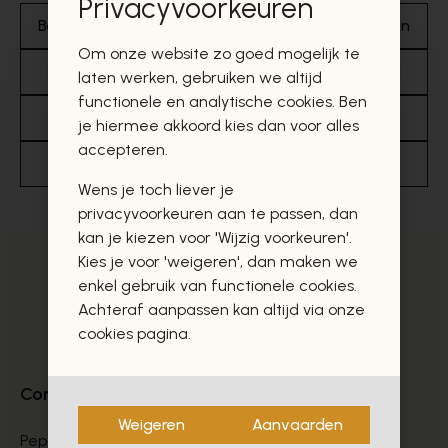
Privacyvoorkeuren
Betalen
Aanbod
Retourneren
Leveren
Om onze website zo goed mogelijk te
Onze partners
Sneakers
Merken
laten werken, gebruiken we altijd
functionele en analytische cookies. Ben
Bestellen
Cadeaubonnen & promoties
je hiermee akkoord kies dan voor alles
accepteren.
Sandalen
Wens je toch liever je
privacyvoorkeuren aan te passen, dan
kan je kiezen voor 'Wijzig voorkeuren'.
Kies je voor 'weigeren', dan maken we
enkel gebruik van functionele cookies.
Achteraf aanpassen kan altijd via onze
cookies pagina.
Contact
Weigeren
Aanvaarden
Peperstraat 9-11