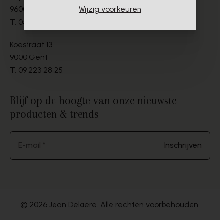
9600 Ronse
Wijzig voorkeuren
T.
055 21 19 67
Koestraat 13
9000 Gent
T.
09 223 28 25
Blijf op de hoogte van onze nieuwste
producten & trends
E-mail *
Inschrijven
© 2026 Jean Delaere. Alle rechten voorbehouden.
Website by