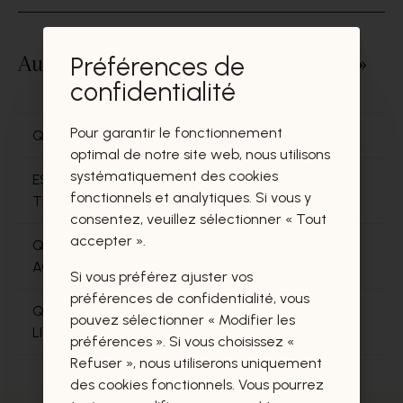
Autres questions dans « Livraison »
Préférences de
confidentialité
Pour garantir le fonctionnement
QUI LIVRE MA COMMANDE?
optimal de notre site web, nous utilisons
systématiquement des cookies
EST-CE QUE JE DOIS PAYER DES FRAIS DE
fonctionnels et analytiques. Si vous y
TRANSPORT?
consentez, veuillez sélectionner « Tout
accepter ».
QUAND EST-CE QUE JE VAIS RECEVOIR MES
ACHATS?
Si vous préférez ajuster vos
préférences de confidentialité, vous
QUELLES SONT LES POSSIBILITES POUR LA
pouvez sélectionner « Modifier les
LIVRAISON?
préférences ». Si vous choisissez «
Refuser », nous utiliserons uniquement
des cookies fonctionnels. Vous pourrez