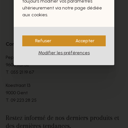
toujours modifier vos paramètres
ultérieurement via notre page dédiée
aux cookies.
Refuser
Accepter
Contact
Modifier les préférences
Peperstraat 9-11
9600 Ronse
T.
055 21 19 67
Koestraat 13
9000 Gent
T.
09 223 28 25
Restez informé de nos derniers produits et
des dernières tendances.